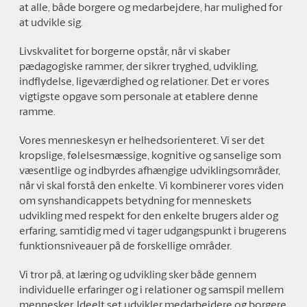
at alle, både borgere og medarbejdere, har mulighed for
at udvikle sig.
Livskvalitet for borgerne opstår, når vi skaber
pædagogiske rammer, der sikrer tryghed, udvikling,
indflydelse, ligeværdighed og relationer. Det er vores
vigtigste opgave som personale at etablere denne
ramme.
Vores menneskesyn er helhedsorienteret. Vi ser det
kropslige, følelsesmæssige, kognitive og sanselige som
væsentlige og indbyrdes afhængige udviklingsområder,
når vi skal forstå den enkelte. Vi kombinerer vores viden
om synshandicappets betydning for menneskets
udvikling med respekt for den enkelte brugers alder og
erfaring, samtidig med vi tager udgangspunkt i brugerens
funktionsniveauer på de forskellige områder.
Vi tror på, at læring og udvikling sker både gennem
individuelle erfaringer og i relationer og samspil mellem
mennesker. Ideelt set udvikler medarbejdere og borgere