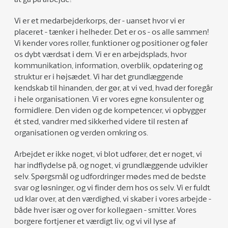
at gå på arbejde!
Vi er et medarbejderkorps, der - uanset hvor vi er
placeret - tænker i helheder. Det er os - os alle sammen!
Vi kender vores roller, funktioner og positioner og føler
os dybt værdsat i dem. Vi er en arbejdsplads, hvor
kommunikation, information, overblik, opdatering og
struktur er i højsædet. Vi har det grundlæggende
kendskab til hinanden, der gør, at vi ved, hvad der foregår
i hele organisationen. Vi er vores egne konsulenter og
formidlere. Den viden og de kompetencer, vi opbygger
ét sted, vandrer med sikkerhed videre til resten af
organisationen og verden omkring os.
Arbejdet er ikke noget, vi blot udfører, det er noget, vi
har indflydelse på, og noget, vi grundlæggende udvikler
selv. Spørgsmål og udfordringer mødes med de bedste
svar og løsninger, og vi finder dem hos os selv. Vi er fuldt
ud klar over, at den værdighed, vi skaber i vores arbejde -
både hver især og over for kollegaen - smitter. Vores
borgere fortjener et værdigt liv, og vi vil lyse af