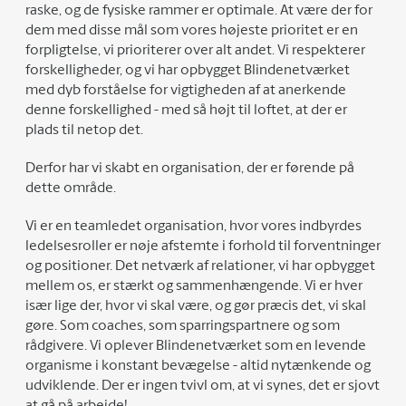
raske, og de fysiske rammer er optimale. At være der for
dem med disse mål som vores højeste prioritet er en
forpligtelse, vi prioriterer over alt andet. Vi respekterer
forskelligheder, og vi har opbygget Blindenetværket
med dyb forståelse for vigtigheden af at anerkende
denne forskellighed - med så højt til loftet, at der er
plads til netop det.
Derfor har vi skabt en organisation, der er førende på
dette område.
Vi er en teamledet organisation, hvor vores indbyrdes
ledelsesroller er nøje afstemte i forhold til forventninger
og positioner. Det netværk af relationer, vi har opbygget
mellem os, er stærkt og sammenhængende. Vi er hver
især lige der, hvor vi skal være, og gør præcis det, vi skal
gøre. Som coaches, som sparringspartnere og som
rådgivere. Vi oplever Blindenetværket som en levende
organisme i konstant bevægelse - altid nytænkende og
udviklende. Der er ingen tvivl om, at vi synes, det er sjovt