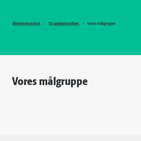
Blindenetværket 
Til sagsbehandlere 
Vores målgruppe
Vores målgruppe