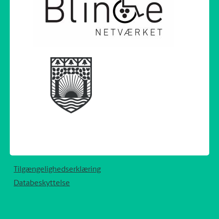
Tilgængelighedserklæring
Databeskyttelse