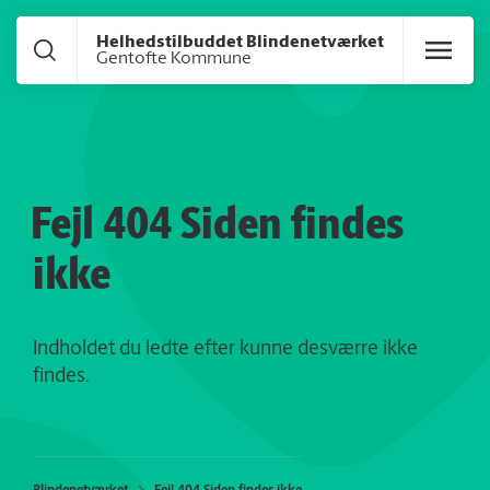
Gå til hoved indhold
Helhedstilbuddet Blindenetværket
Gentofte Kommune
Fejl 404 Siden findes
ikke
Indholdet du ledte efter kunne desværre ikke
findes.